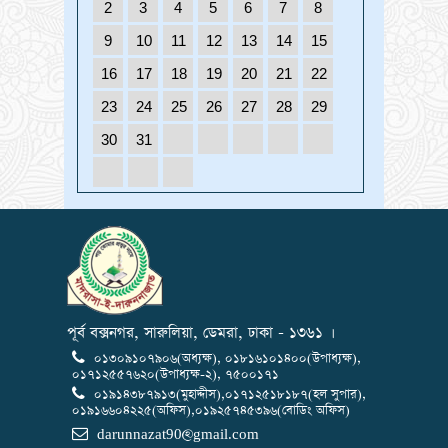
2
3
4
5
6
7
8
9
10
11
12
13
14
15
16
17
18
19
20
21
22
23
24
25
26
27
28
29
30
31
পূর্ব বক্সনগর, সারুলিয়া, ডেমরা, ঢাকা - ১৩৬১ ।
০১৩০৯১০৭৯০৬(অধ্যক্ষ), ০১৮১৬১০১৪০০(উপাধ্যক্ষ),
০১৭১২৫৫৭৬২০(উপাধ্যক্ষ-২), ৭৫০০১৭১
০১৯১৪৩৮৭৯১৩(মুহাদ্দীস),০১৭১২৫১৮১৮৭(হল সুপার),
০১৯১৬৬০৪২২৫(অফিস),০১৯২৫৭৪৫৩৯৬(বোডিং অফিস)
darunnazat90@gmail.com