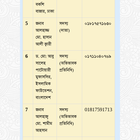
বকশি
বাজার, ঢাকা
5
জনাব
সদস্য
০১৮১৭৫৭১৬৩০
আলহাজ্জ
(দাতা)
মো. হাসান
আলী ক্বারী
6
ড. মো: আবু
সদস্য
০১৭১১০৪০৭৬৯
সালেহ
(অভিভাবক
পাটোয়ারী
প্রতিনিধি)
মুফাসসির,
ইসলামিক
ফাউন্ডেশন,
বাংলাদেশ
7
জনাব
সদস্য
01817591713
আলহাজ্ব
(অভিভাবক
মো. শামীম
প্রতিনিধি)
আহসান