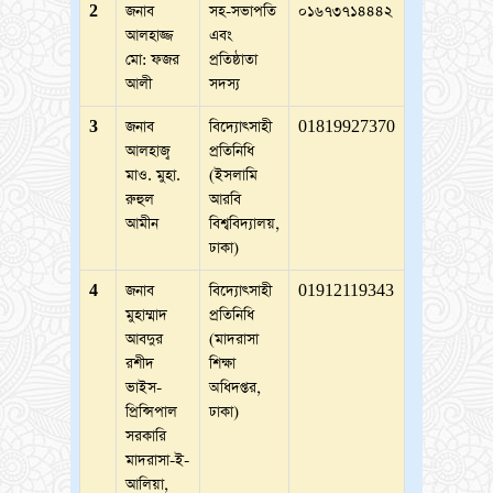
2
জনাব
সহ-সভাপতি
০১৬৭৩৭১৪৪৪২
আলহাজ্জ
এবং
মো: ফজর
প্রতিষ্ঠাতা
আলী
সদস্য
3
জনাব
বিদ্যোৎসাহী
01819927370
আলহাজ্ব
প্রতিনিধি
মাও. মুহা.
(ইসলামি
রুহুল
আরবি
আমীন
বিশ্ববিদ্যালয়,
ঢাকা)
4
জনাব
বিদ্যোৎসাহী
01912119343
মুহাম্মাদ
প্রতিনিধি
আবদুর
(মাদরাসা
রশীদ
শিক্ষা
ভাইস-
অধিদপ্তর,
প্রিন্সিপাল
ঢাকা)
সরকারি
মাদরাসা-ই-
আলিয়া,