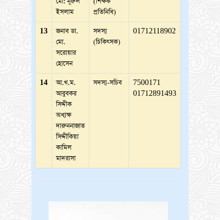
মো: নূরুল
(শিক্ষক
ইসলাম
প্রতিনিধি)
13
জনাব ডা.
সদস্য
01712118902
মো.
(চিকিৎসক)
সরোয়ার
হোসেন
14
আ.খ.ম.
সদস্য-সচিব
7500171
আবুবকর
01712891493
সিদ্দীক
অধ্যক্ষ
দারুননাজাত
সিদ্দীকিয়া
কামিল
মাদরাসা