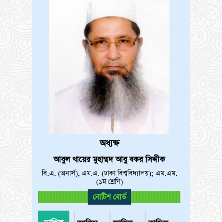
অধ্যক্ষ
আবুল খায়ের মুহাম্মদ আবু বকর সিদ্দীক
বি.এ. (অনার্স), এম.এ. (ঢাকা বিশ্ববিদ্যালয়); এম.এম.
(১ম শ্রেণি)
নোটিশ বোর্ড