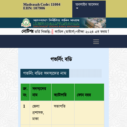
অনলাইন আবেদন
Madrasah Code: 11004
EIIN: 107906
নোটিশঃ
||
||
বর্ষের ১ম বর্ষে ভর্তি বিজ্ঞপ্তি।
কামিল (মাস্টার্স)পরীক্ষা ২০২৪ এর ফরম ফিলাপের বিজ্ঞপ্তি।
h6>
গভর্নিং বডি
গভর্নিং বডির সদস্যদের নাম
ক্র.
সদস্যদের
নং
নাম
ক্যাটাগরি
ফোন নম্বর
1
জেলা
সভাপতি
প্রশাসক,
ঢাকা