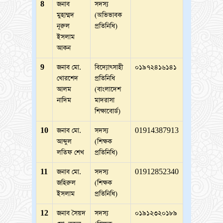
8
জনাব
সদস্য
মুহাম্মদ
(অভিভাবক
নূরুল
প্রতিনিধি)
ইসলাম
আকন
9
জনাব মো.
বিদ্যোৎসাহী
০১৯৭২৪১৬১৪১
খোরশেদ
প্রতিনিধি
আলম
(বাংলাদেশ
নাদিম
মাদরাসা
শিক্ষাবোর্ড)
10
জনাব মো.
সদস্য
01914387913
আব্দুল
(শিক্ষক
লতিফ শেখ
প্রতিনিধি)
11
জনাব মো.
সদস্য
01912852340
জহিরুল
(শিক্ষক
ইসলাম
প্রতিনিধি)
12
জনাব সৈয়দ
সদস্য
০১৯১২৩২০১৮৯