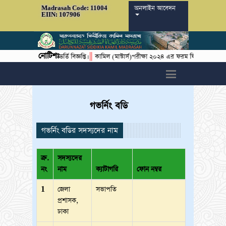
অনলাইন আবেদন
Madrasah Code: 11004
EIIN: 107906
নোটিশঃ
||
||
বর্ষের ১ম বর্ষে ভর্তি বিজ্ঞপ্তি।
কামিল (মাস্টার্স)পরীক্ষা ২০২৪ এর ফরম ফিলাপের বিজ্ঞপ্তি।
h6>
গভর্নিং বডি
গভর্নিং বডির সদস্যদের নাম
ক্র.
সদস্যদের
নং
নাম
ক্যাটাগরি
ফোন নম্বর
1
জেলা
সভাপতি
প্রশাসক,
ঢাকা