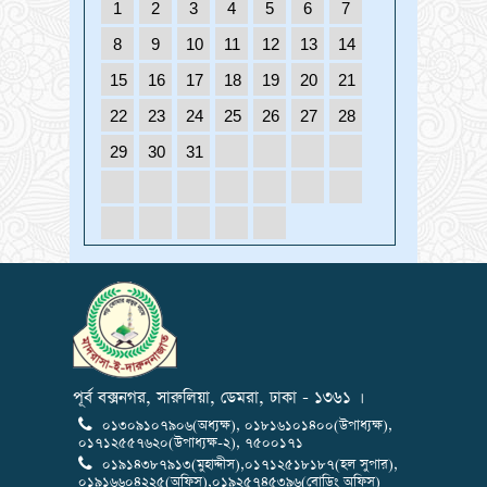
1
2
3
4
5
6
7
8
9
10
11
12
13
14
15
16
17
18
19
20
21
22
23
24
25
26
27
28
29
30
31
পূর্ব বক্সনগর, সারুলিয়া, ডেমরা, ঢাকা - ১৩৬১ ।
০১৩০৯১০৭৯০৬(অধ্যক্ষ), ০১৮১৬১০১৪০০(উপাধ্যক্ষ),
০১৭১২৫৫৭৬২০(উপাধ্যক্ষ-২), ৭৫০০১৭১
০১৯১৪৩৮৭৯১৩(মুহাদ্দীস),০১৭১২৫১৮১৮৭(হল সুপার),
০১৯১৬৬০৪২২৫(অফিস),০১৯২৫৭৪৫৩৯৬(বোডিং অফিস)