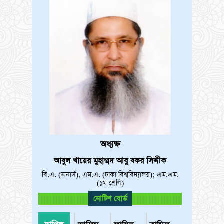
অধ্যক্ষ
আবুল খায়ের মুহাম্মদ আবু বকর সিদ্দীক
বি.এ. (অনার্স), এম.এ. (ঢাকা বিশ্ববিদ্যালয়); এম.এম.
(১ম শ্রেণি)
নোটিশ বোর্ড