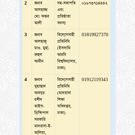
2
জনাব
সহ-সভাপতি
০১৬৭৩৭১৪৪৪২
আলহাজ্জ
এবং
মো: ফজর
প্রতিষ্ঠাতা
আলী
সদস্য
3
জনাব
বিদ্যোৎসাহী
01819927370
আলহাজ্ব
প্রতিনিধি
মাও. মুহা.
(ইসলামি
রুহুল
আরবি
আমীন
বিশ্ববিদ্যালয়,
ঢাকা)
4
জনাব
বিদ্যোৎসাহী
01912119343
মুহাম্মাদ
প্রতিনিধি
আবদুর
(মাদরাসা
রশীদ
শিক্ষা
ভাইস-
অধিদপ্তর,
প্রিন্সিপাল
ঢাকা)
সরকারি
মাদরাসা-ই-
আলিয়া,