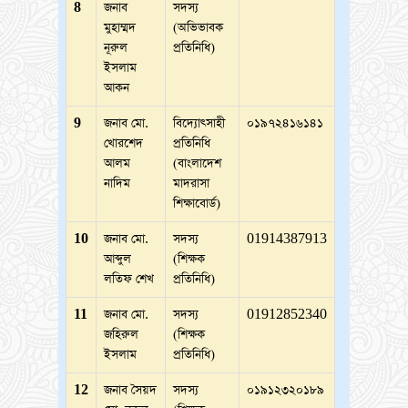
8
জনাব
সদস্য
মুহাম্মদ
(অভিভাবক
নূরুল
প্রতিনিধি)
ইসলাম
আকন
9
জনাব মো.
বিদ্যোৎসাহী
০১৯৭২৪১৬১৪১
খোরশেদ
প্রতিনিধি
আলম
(বাংলাদেশ
নাদিম
মাদরাসা
শিক্ষাবোর্ড)
10
জনাব মো.
সদস্য
01914387913
আব্দুল
(শিক্ষক
লতিফ শেখ
প্রতিনিধি)
11
জনাব মো.
সদস্য
01912852340
জহিরুল
(শিক্ষক
ইসলাম
প্রতিনিধি)
12
জনাব সৈয়দ
সদস্য
০১৯১২৩২০১৮৯