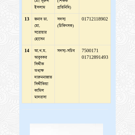
মো: নূরুল
(শিক্ষক
ইসলাম
প্রতিনিধি)
13
জনাব ডা.
সদস্য
01712118902
মো.
(চিকিৎসক)
সরোয়ার
হোসেন
14
আ.খ.ম.
সদস্য-সচিব
7500171
আবুবকর
01712891493
সিদ্দীক
অধ্যক্ষ
দারুননাজাত
সিদ্দীকিয়া
কামিল
মাদরাসা