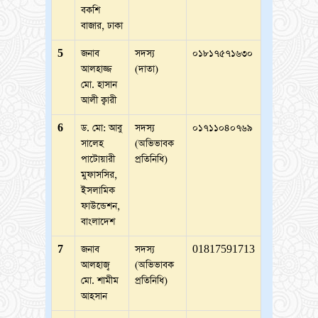
বকশি
বাজার, ঢাকা
5
জনাব
সদস্য
০১৮১৭৫৭১৬৩০
আলহাজ্জ
(দাতা)
মো. হাসান
আলী ক্বারী
6
ড. মো: আবু
সদস্য
০১৭১১০৪০৭৬৯
সালেহ
(অভিভাবক
পাটোয়ারী
প্রতিনিধি)
মুফাসসির,
ইসলামিক
ফাউন্ডেশন,
বাংলাদেশ
7
জনাব
সদস্য
01817591713
আলহাজ্ব
(অভিভাবক
মো. শামীম
প্রতিনিধি)
আহসান