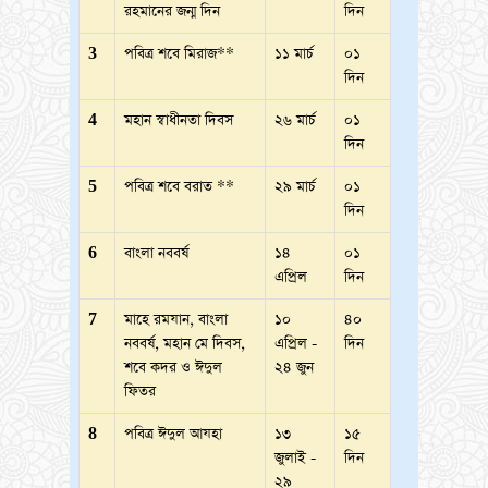
রহমানের জন্ম দিন
দিন
3
পবিত্র শবে মিরাজ**
১১ মার্চ
০১
দিন
4
মহান স্বাধীনতা দিবস
২৬ মার্চ
০১
দিন
5
পবিত্র শবে বরাত **
২৯ মার্চ
০১
দিন
6
বাংলা নববর্ষ
১৪
০১
এপ্রিল
দিন
7
মাহে রমযান, বাংলা
১০
৪০
নববর্ষ, মহান মে দিবস,
এপ্রিল -
দিন
শবে কদর ও ঈদুল
২৪ জুন
ফিতর
8
পবিত্র ঈদুল আযহা
১৩
১৫
জুলাই -
দিন
২৯