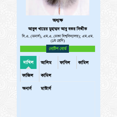
অধ্যক্ষ
আবুল খায়ের মুহাম্মদ আবু বকর সিদ্দীক
বি.এ. (অনার্স), এম.এ. (ঢাকা বিশ্ববিদ্যালয়); এম.এম.
(১ম শ্রেণি)
নোটিশ বোর্ড
দাখিল
আলিম
ফাযিল
কামিল
ফাজিল
কামিল
অনার্স
মাস্টার্স