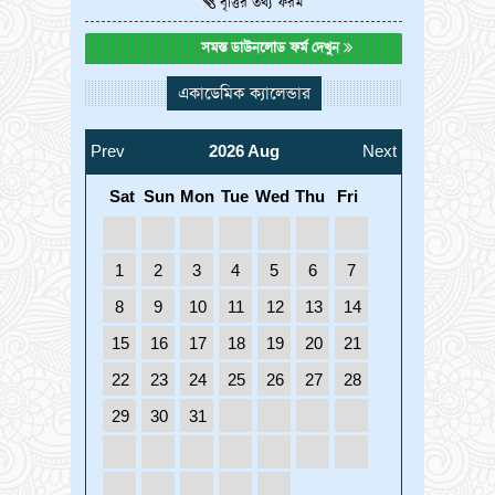
বৃত্তির তথ্য ফরম
সমস্ত ডাউনলোড ফর্ম দেখুন
সানি(২য়) জামাত ভর্তি পরীক্ষার
14
DEC
ফলাফল-২০২৬
একাডেমিক ক্যালেন্ডার
2025
Prev
2026 Aug
Next
Sat
Sun
Mon
Tue
Wed
Thu
Fri
1
2
3
4
5
6
7
8
9
10
11
12
13
14
15
16
17
18
19
20
21
22
23
24
25
26
27
28
29
30
31