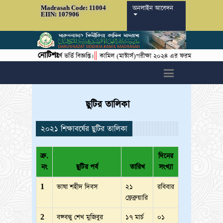
অনলাইন আবেদন
Madrasah Code: 11004
EIIN: 107906
নোটিশঃ
||
|
্ষাবর্ষের ১ম বর্ষে ভর্তি বিজ্ঞপ্তি।
কামিল (মাস্টার্স)পরীক্ষা ২০২৪ এর ফরম ফিলাপের বিজ্ঞপ্তি।
h6>
ছুটির তালিকা
২০২১ শিক্ষাবর্ষের ছুটির তালিকা
ক্র.
দিনের
নং
ছুটির পর্ব
তারিখ
সংখ্যা
1
ভাষা শহীদ দিবস
২১
রবিবার
ফ্রেব্রুয়ারি
2
বঙ্গবন্ধু শেখ মুজিবুর
১৭ মার্চ
০১