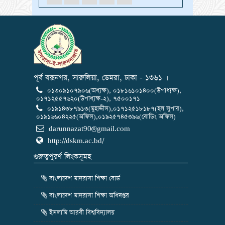
পূর্ব বক্সনগর, সারুলিয়া, ডেমরা, ঢাকা - ১৩৬১ ।
০১৩০৯১০৭৯০৬(অধ্যক্ষ), ০১৮১৬১০১৪০০(উপাধ্যক্ষ),
০১৭১২৫৫৭৬২০(উপাধ্যক্ষ-২), ৭৫০০১৭১
০১৯১৪৩৮৭৯১৩(মুহাদ্দীস),০১৭১২৫১৮১৮৭(হল সুপার),
০১৯১৬৬০৪২২৫(অফিস),০১৯২৫৭৪৫৩৯৬(বোডিং অফিস)
darunnazat90@gmail.com
http://dskm.ac.bd/
গুরুত্বপুরর্ণ লিংকসূমহ
বাংলাদেশ মাদরাসা শিক্ষা বোর্ড
বাংলাদেশ মাদরাসা শিক্ষা অধিদপ্তর
ইসলামি আরবী বিশ্ববিদ্যালয়