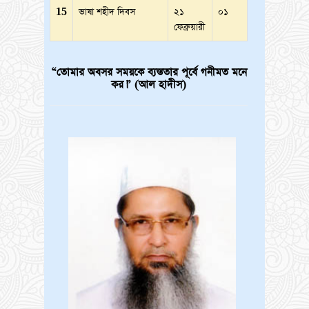
15
ভাষা শহীদ দিবস
২১
০১
ফেব্রুয়ারী
“তোমার অবসর সময়কে ব্যস্ততার পূর্বে গনীমত মনে
কর।” (আল হাদীস)