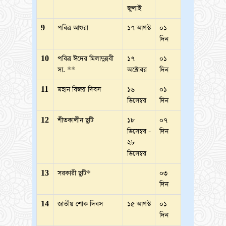
জুলাই
9
পবিত্র আশুরা
১৭ আগস্ট
০১
দিন
10
পবিত্র ঈদের মিলাদুন্নবী
১৭
০১
সা. **
অক্টোবর
দিন
11
মহান বিজয় দিবস
১৬
০১
ডিসেম্বর
দিন
12
শীতকালীন ছুটি
১৮
০৭
ডিসেম্বর -
দিন
২৮
ডিসেম্বর
13
সরকারী ছুটি*
০৩
দিন
14
জাতীয় শোক দিবস
১৫ আগস্ট
০১
দিন